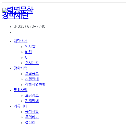
(033) 673-7740
재단소개
인사말
비전
CI
오시는길
장학사업
모집공고
지원안내
장학사업현황
문화사업
모집공고
지원안내
커뮤니티
공지사항
문의하기
갤러리