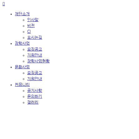
재단소개
인사말
비전
CI
오시는길
장학사업
모집공고
지원안내
장학사업현황
문화사업
모집공고
지원안내
커뮤니티
공지사항
문의하기
갤러리